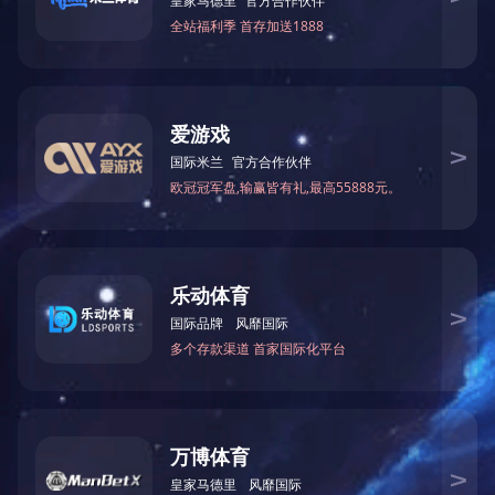
钕铁硼磁铁
磁性联轴器
磁性联轴器
磁性组件