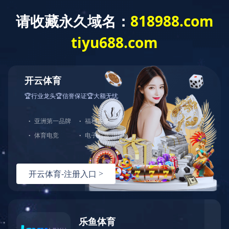
爱游戏平台
主页
>
车间展示
车间展示
机加工设备2
作者：superadmin
发布时间：2021-10-15 16:55
点击：1863
上一篇：
气流磨
下一篇：
甩带炉
新闻动态