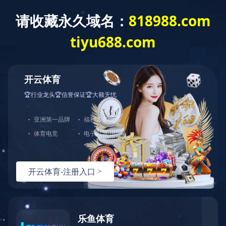
爱游戏平台
主页
>
产品中心
>
电永磁
电永磁
电永磁
电永磁