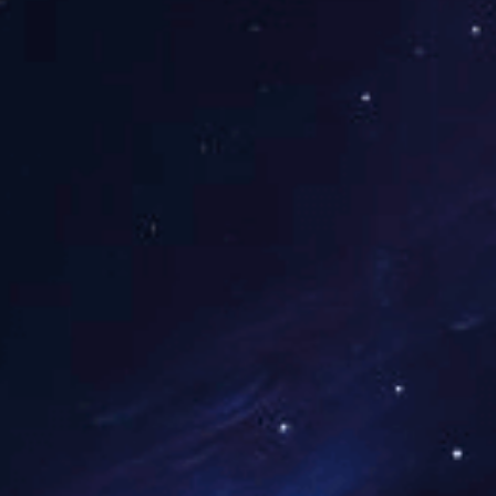
上一篇：没
相关产