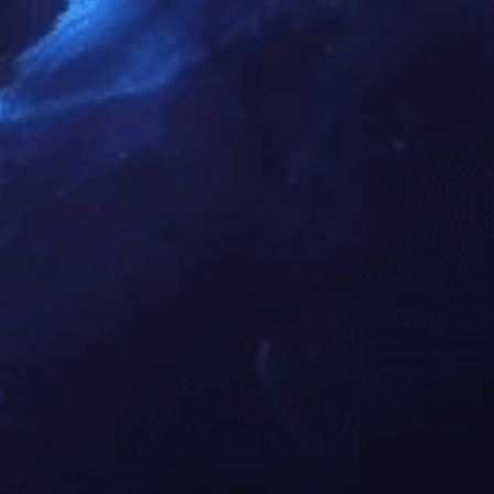
下一篇：
铁氧体磁铁