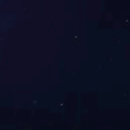
磁性组件
磁性组件