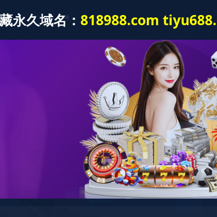
台-爱游戏(中国)一站式服务平台
关于我们
产品中心
铁氧体磁铁
品牌：
类别：铁氧体系