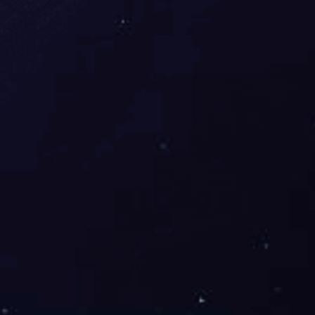
磁性联轴器
磁性组件
铁氧体磁铁
磁性组件