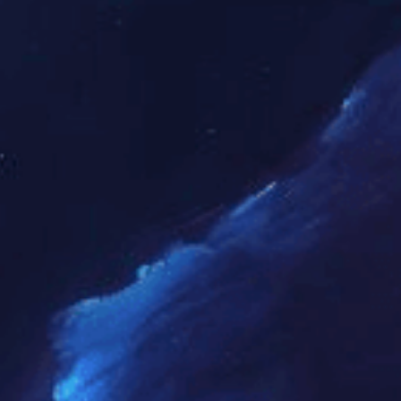
微
133
TO