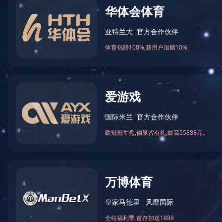
铁氧体系列
橡胶磁系列
磁性联轴器
磁性组件
强磁产品
电永磁
新闻动态
磁铁在日常生活中的应用有哪些？
关于磁铁耐高温的一点知识