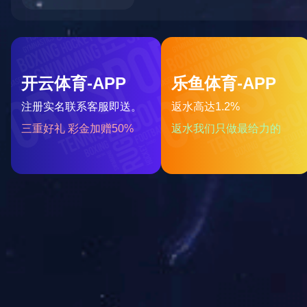
如何判断烧结钕铁硼磁铁品质优劣？
联系我们
联系人：沈经理
电话：13306670813
地址：宁波市江北区庄桥街道上邵村西区
12号