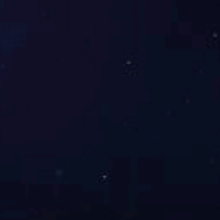
磁性组件
磁性组件