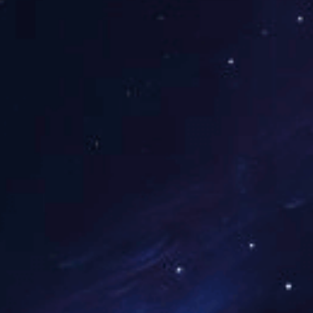
上一篇：
铁
相关产