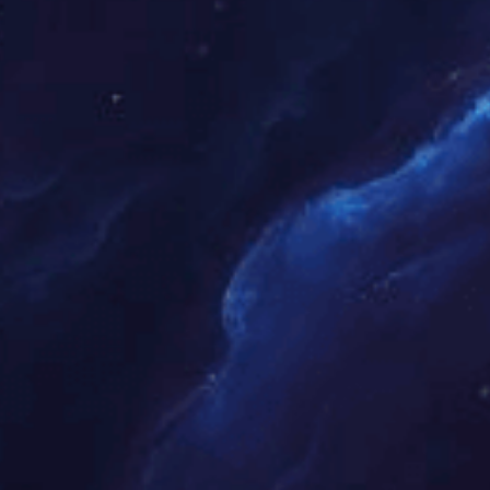
氧体磁铁
品