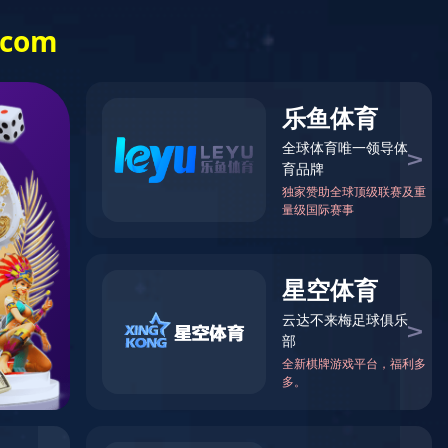
联系电话：13306670813
车间展示
新闻动态
在线留言
联系我们
列