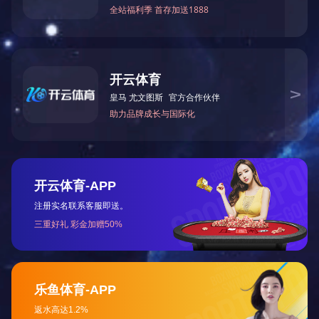
电永磁
铁氧体磁铁