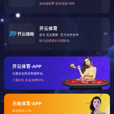
电永磁
铁氧体磁铁