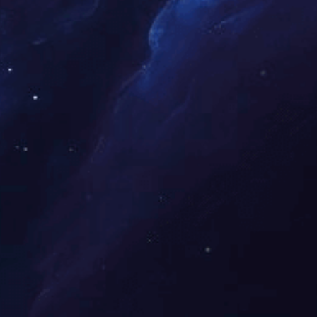
电永磁
铁氧体磁铁
磁性组件
磁性组件