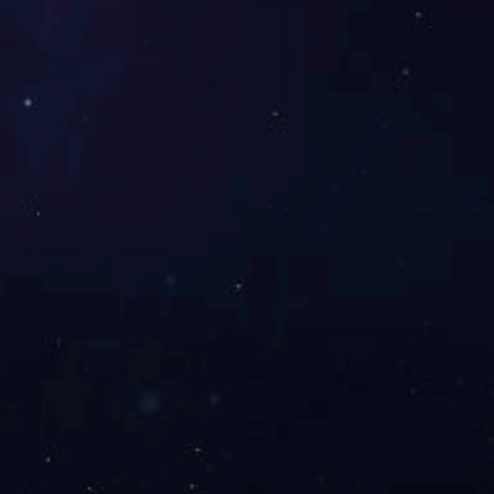
磁性组件
磁性组件
产品中心
车间展示
新闻动态
在线留言