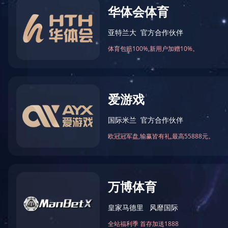
铁氧体系列
橡胶磁系列
磁性联轴器
磁性组件
强磁产品
电永磁
新闻动态
上一篇：
钕
磁铁在日常生活中的应用有哪些？
相关产
关于磁铁耐高温的一点知识