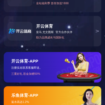
相关产品
钕铁硼磁铁
磁性联轴器