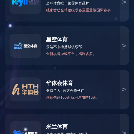
钐钴磁铁
品牌：
类别：钐钴系列
在线订购