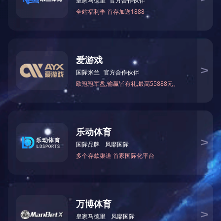
钕铁硼磁铁
钕铁硼磁铁
钕铁硼磁铁
爱游戏平台-爱游戏(中国)一站式服务平台
前一页
1
2
后一页
尾页
Copyright © 2018-2020 GUOJICMS All Rights Reserved. 备案号：