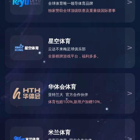
钕铁硼磁铁
钕铁硼磁铁